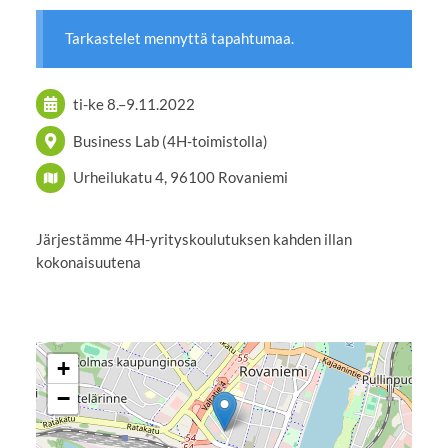
Tarkastelet mennyttä tapahtumaa.
ti-ke
8.
–
9.11.2022
Business Lab (4H-toimistolla)
Urheilukatu 4, 96100 Rovaniemi
Järjestämme 4H-yrityskoulutuksen kahden illan
kokonaisuutena
+
−