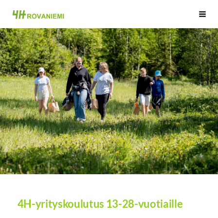
Siirry
Rovaniemen 4H
Haku
sivun
sisältöön
4H-yrityskoulutus 13-28-vuotiaille