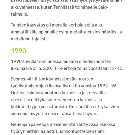
alkuvaiheessa, kuten Tennilässä toimineelle Salo-
taimelle.
Taimien kasvatus oli monella kerholaisella alku
ammatillisille opinnoille esim. metsätalousinsinööriksi ja
metsänhoitajaksi.
1990
1990-luvulla toiminnassa mukana olleiden nuorten
lukumäärä oli n. 300. 4H-kerhoja toimi vuosittain 12- 15.
Suomen 4H-liiton käynnistämään nuorten
työllistämisprojektiin osallistuttiin vuosina 1992 –96.
Uutena toimintamuotona kerhoissa ja kursseilla
opeteltiin niittykasvien siementen keräystä ja
kukkaniittyjen perustamista. Keräämällä niittykasvien
siemeniä myyntiin nuoret ansaitsivat hyvin.
Neuvojan palveluja maisemointiin liittyvissä asioissa
hyödynnettiin laajasti. Luonnontuotteiden (mm.