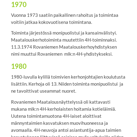
1970
Vuonna 1973 saatiin paikallinen rahoitus ja toimintaa
voitiin jatkaa kokovuotisena toimintana.
Toiminta järjestössä monipuolistui ja kansainvälistyi.
Maatalouskerhotoiminta muutettiin 4H-toiminnaksi.
11.3.1974 Rovaniemen Maatalouskerhoyhdistyksen
nimi muuttui Rovaniemen mlk:n 4H-yhdistykseksi.
1980
1980-luvulla kylillä toimivien kerhonjohtajien koulutusta
lisättiin. Kerhoja oli 13. Niiden toiminta monipuolistui ja
ne tavoittivat useammat nuoret.
Rovaniemen Maatalousnäyttelyssä oli kattavasti
mukana mlk:n 4H-kerholaisten hoitamia kotieläimiä.
Uutena toimintamuotona 4H-laiset aloittivat
männyntaimien kasvatuksen muovihuoneessa ja
avomaalla. 4H-neuvoja antoi asiantuntija-apua taimien
kasvatukseen liittyvissä asioissa myös yrityksille niiden