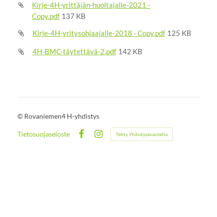
Kirje-4H-yrittäjän-huoltajalle-2021 -
Copy.pdf
137 KB
Kirje-4H-yritysohjaajalle-2018 - Copy.pdf
125 KB
4H-BMC-täytettävä-2.pdf
142 KB
©
Rovaniemen4 H-yhdistys
Tietosuojaseloste
Tehty Yhdistysavaimella
Facebook
Instagram